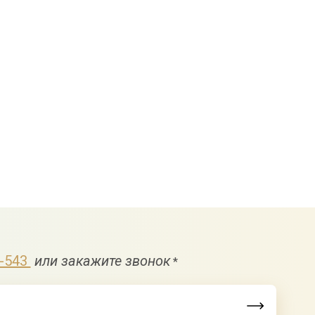
р
9-543
или закажите звонок
*