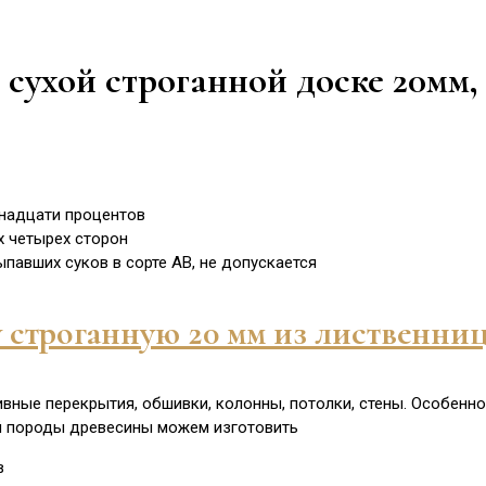
 сухой строганной доске 20мм,
тнадцати процентов
х четырех сторон
ыпавших суков в сорте АВ, не допускается
у строганную 20 мм из лиственни
ивные перекрытия, обшивки, колонны, потолки, стены. Особенно
й породы древесины можем изготовить
в