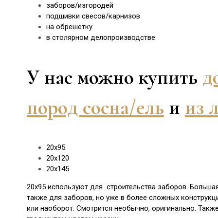
заборов/
изгородей
подшивки свесов/
карнизов
на обрешетку
в столярном делопроизводстве
У нас можно купить
д
пород сосна/ель
и
из 
20х95
20х120
20х145
20х95 используют для строительства заборов. Большая
также для заборов, но уже в более сложных конструкци
или наоборот. Смотрится необычно, оригинально. Такж