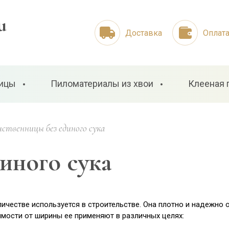
u
Доставка
Оплат
ницы
Пиломатериалы из хвои
Клееная 
иственницы без единого сука
диного сука
ичестве используется в строительстве. Она плотно и надежно 
имости от ширины ее применяют в различных целях: